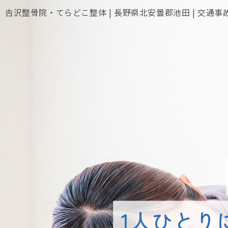
𠮷沢整骨院・てらどこ整体 | 長野県北安曇郡池田 | 交通事
1人ひとり